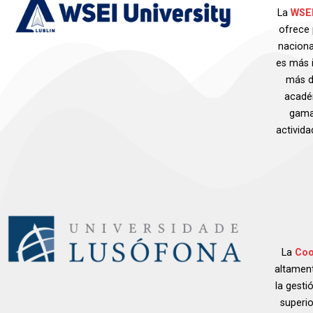
La
WSE
ofrece 
naciona
es más 
más d
acadé
gama 
activid
La
Coo
altament
la gesti
superi