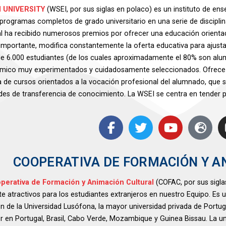
I UNIVERSITY
(WSEI, por sus siglas en polaco) es un instituto de e
programas completos de grado universitario en una serie de disciplin
l ha recibido numerosos premios por ofrecer una educación orientad
importante, modifica constantemente la oferta educativa para ajusta
e 6.000 estudiantes (de los cuales aproximadamente el 80% son alu
mico muy experimentados y cuidadosamente seleccionados. Ofrece un
de cursos orientados a la vocación profesional del alumnado, que s
ades de transferencia de conocimiento. La WSEI se centra en tender p
COOPERATIVA DE FORMACIÓN Y A
perativa de Formación y Animación Cultural
(COFAC, por sus sigla
e atractivos para los estudiantes extranjeros en nuestro Equipo. Es
ón de la Universidad Lusófona, la mayor universidad privada de Portug
or en Portugal, Brasil, Cabo Verde, Mozambique y Guinea Bissau. La 