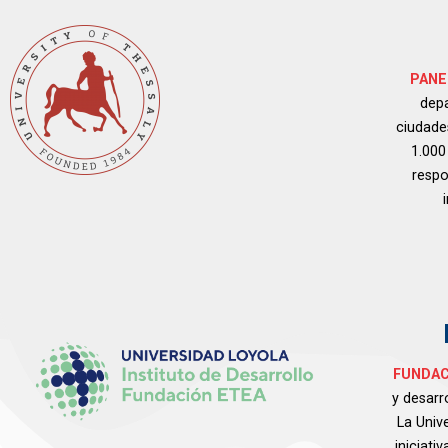
PANE
depa
ciudade
1.000
respo
FUNDAC
y desarr
La Univ
iniciat