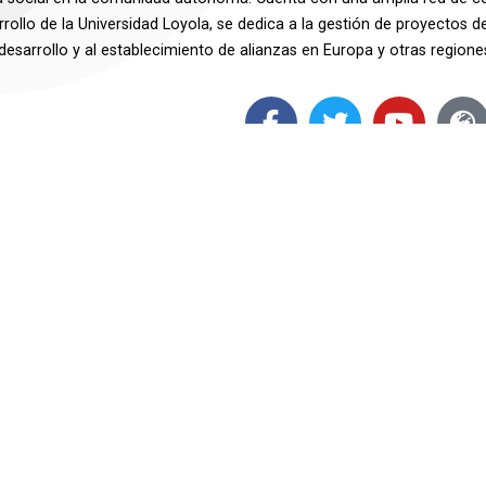
rollo de la Universidad Loyola, se dedica a la gestión de proyectos d
 desarrollo y al establecimiento de alianzas en Europa y otras region
Descargo de responsabilidad: Este proyecto ha sido fina
nº: 2020-1-PL01-KA203-082267). Esta publicación refleja 
se hace responsable del uso que pueda hacerse de la info
บาคาร่า
แทงบอลออนไลน์