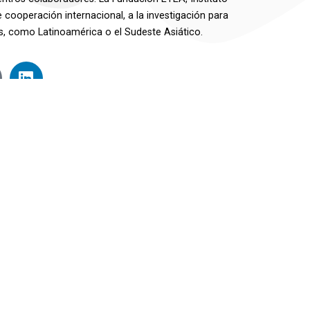
e cooperación internacional, a la investigación para
es, como Latinoamérica o el Sudeste Asiático.
nciado con el apoyo de la Comisión Europea (proyecto
únicamente las opiniones del autor, y la Comisión no
rmación contenida en ella.