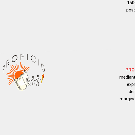
150
posg
PROF
mediant
expr
dem
margina